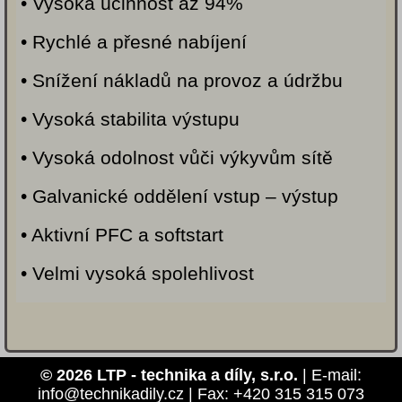
• Vysoká účinnost až 94%
• Rychlé a přesné nabíjení
• Snížení nákladů na provoz a údržbu
• Vysoká stabilita výstupu
• Vysoká odolnost vůči výkyvům sítě
• Galvanické oddělení vstup – výstup
• Aktivní PFC a softstart
• Velmi vysoká spolehlivost
© 2026 LTP - technika a díly, s.r.o.
| E-mail:
info@technikadily.cz | Fax: +420 315 315 073