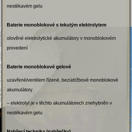
nestékavém gelu
Baterie monoblokové s tekutým elektrolytem
olověné elektrolytické akumulátory v monoblokovém
provedení
Baterie monoblokové gelové
uzavřené/ventilem řízené, bezúdržbové monoblokové
akumulátory
– elektrolyt je v těchto akumulátorech znehybněn v
nestékavém gelu
Nabíjecí technika (nabíječky)