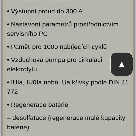
• Výstupní proud do 300 A
• Nastavení parametrů prostřednictvím
servisního PC
• Paměť pro 1000 nabíjecích cyklů
• Vzduchová pumpa pro cirkulaci
▲
elektrolytu
• IUIa, IU0Ia nebo IUa křivky podle DIN 41
772
• Regenerace baterie
– desulfatace (regenerace malé kapacity
baterie)