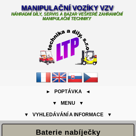
MANIPULAČNÍ VOZÍKY VZV
NÁHRADNÍ DÍLY, SERVIS A BAZAR VEŠKERÉ ZAHRANIČNÍ
MANIPULAČNÍ TECHNIKY
► POPTÁVKA ◄
▼ MENU ▼
▼ VYHLEDÁVÁNÍ A INFORMACE ▼
Baterie nabíječky