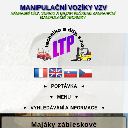
MANIPULAČNÍ VOZÍKY VZV
NÁHRADNÍ DÍLY, SERVIS A BAZAR VEŠKERÉ ZAHRANIČNÍ
MANIPULAČNÍ TECHNIKY
► POPTÁVKA ◄
▼ MENU ▼
▼ VYHLEDÁVÁNÍ A INFORMACE ▼
Majáky zábleskové