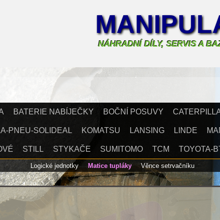
MANIPULA
NÁHRADNÍ DÍLY, SERVIS A B
A
BATERIE NABÍJEČKY
BOČNÍ POSUVY
CATERPILL
A-PNEU-SOLIDEAL
KOMATSU
LANSING
LINDE
MA
OVÉ
STILL
STYKAČE
SUMITOMO
TCM
TOYOTA-B
Logické jednotky
Matice tupláky
Věnce setrvačníku