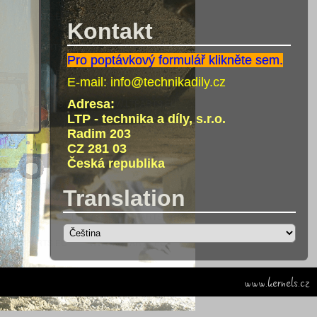
Kontakt
Pro poptávkový formulář klikněte sem.
E-mail:
info@technikadily.cz
Adresa:
LTP - technika a díly, s.r.o.
Radim 203
CZ 281 03
Česká republika
Translation
www.kernels.cz