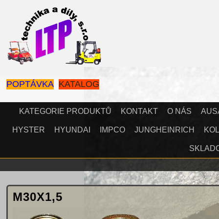
POPTÁVKA
KATALOG
KATEGORIE PRODUKTŮ
KONTAKT
O NÁS
AUS
HYSTER
HYUNDAI
IMPCO
JUNGHEINRICH
KOL
SKLAD
M30X1,5