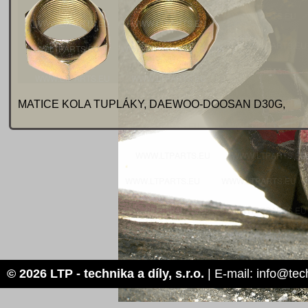
MATICE KOLA TUPLÁKY, DAEWOO-DOOSAN D30G,
© 2026 LTP - technika a díly, s.r.o.
| E-mail: info@tec