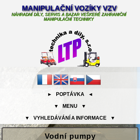
MANIPULAČNÍ VOZÍKY VZV
NÁHRADNÍ DÍLY, SERVIS A BAZAR VEŠKERÉ ZAHRANIČNÍ
MANIPULAČNÍ TECHNIKY
► POPTÁVKA ◄
▼ MENU ▼
▼ VYHLEDÁVÁNÍ A INFORMACE ▼
Vodní pumpy