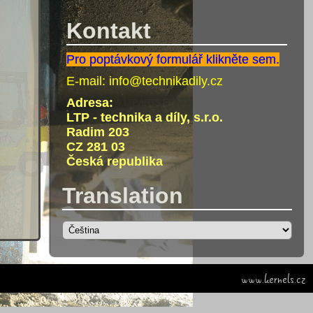
Kontakt
Pro poptávkový formulář klikněte sem.
E-mail:
info@technikadily.cz
Adresa:
LTP - technika a díly, s.r.o.
Radim 203
CZ 281 03
Česká republika
Translation
www.kernels.cz