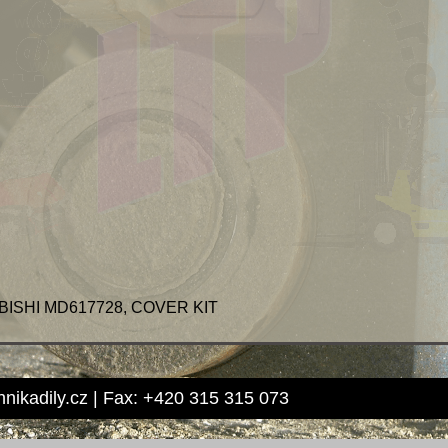
ISHI MD617728, COVER KIT
hnikadily.cz | Fax: +420 315 315 073