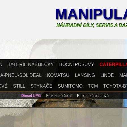
MANIPULA
NÁHRADNÍ DÍLY, SERVIS A B
A
BATERIE NABÍJEČKY
BOČNÍ POSUVY
CATERPILL
A-PNEU-SOLIDEAL
KOMATSU
LANSING
LINDE
MA
OVÉ
STILL
STYKAČE
SUMITOMO
TCM
TOYOTA-B
Diesel-LPG
Elektrické čelní
Elektrické paletové