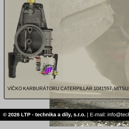
VÍČKO KARBURÁTORU CATERPILLAR 1041557, MITSUB
© 2026 LTP - technika a díly, s.r.o.
| E-mail: info@tec