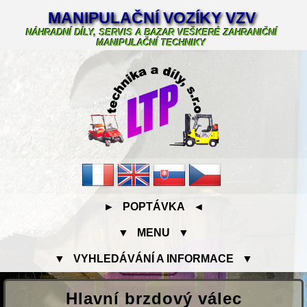
MANIPULAČNÍ VOZÍKY VZV
NÁHRADNÍ DÍLY, SERVIS A BAZAR VEŠKERÉ ZAHRANIČNÍ
MANIPULAČNÍ TECHNIKY
► POPTÁVKA ◄
▼ MENU ▼
▼ VYHLEDÁVÁNÍ A INFORMACE ▼
Hlavní brzdový válec