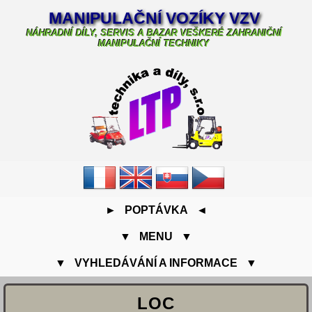
MANIPULAČNÍ VOZÍKY VZV
NÁHRADNÍ DÍLY, SERVIS A BAZAR VEŠKERÉ ZAHRANIČNÍ
MANIPULAČNÍ TECHNIKY
► POPTÁVKA ◄
▼ MENU ▼
▼ VYHLEDÁVÁNÍ A INFORMACE ▼
LOC