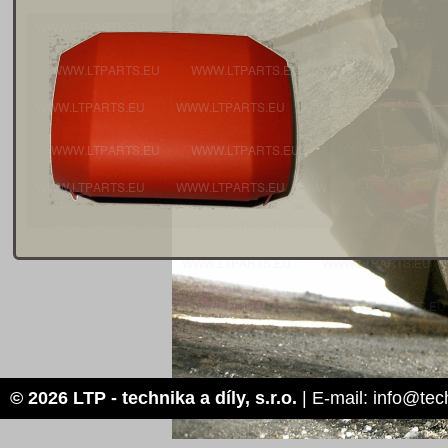
© 2026 LTP - technika a díly, s.r.o.
| E-mail: info@tec