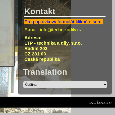
Kontakt
Pro poptávkový formulář klikněte sem.
E-mail:
info@technikadily.cz
Adresa:
LTP - technika a díly, s.r.o.
Radim 203
CZ 281 03
Česká republika
Translation
www.kernels.cz