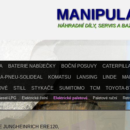
MANIPULA
NÁHRADNÍ DÍLY, SERVIS A B
A
BATERIE NABÍJEČKY
BOČNÍ POSUVY
CATERPILL
A-PNEU-SOLIDEAL
KOMATSU
LANSING
LINDE
MA
OVÉ
STILL
STYKAČE
SUMITOMO
TCM
TOYOTA-B
Diesel-LPG
Elektrické čelní
Elektrické paletové
Paletové ruční
Ret
 JUNGHEINRICH ERE120,