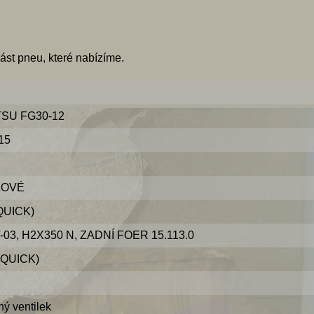
ást pneu, které nabízíme.
ATSU FG30-12
15
ŽOVÉ
QUICK)
T-03, H2X350 N, ZADNÍ FOER 15.113.0
(QUICK)
ý ventilek