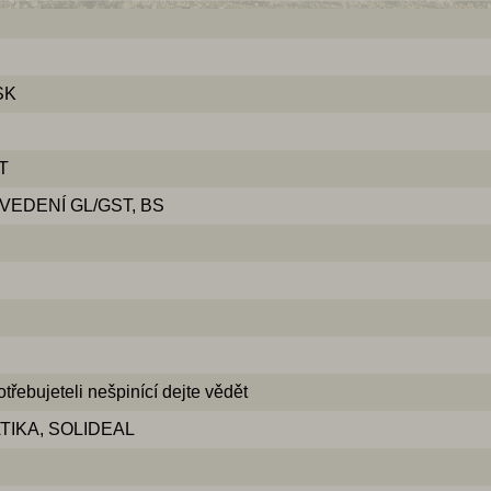
SK
T
PROVEDENÍ GL/GST, BS
bujeteli nešpinící dejte vědět
TIKA, SOLIDEAL