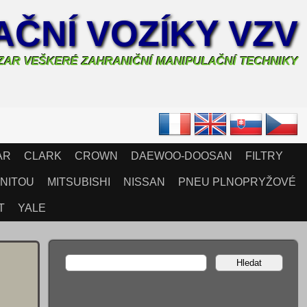
ČNÍ VOZÍKY VZV
AZAR VEŠKERÉ ZAHRANIČNÍ MANIPULAČNÍ TECHNIKY
AR
CLARK
CROWN
DAEWOO-DOOSAN
FILTRY
NITOU
MITSUBISHI
NISSAN
PNEU PLNOPRYŽOVÉ
T
YALE