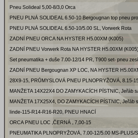
Pneu Solideal 5,00-8/3,0 Orca
PNEU PLNÁ SOLIDEAL 6.50-10 Bergougnan top pneu pro 
PNEU PLNÁ SOLIDEAL 6.50-10/5.00 SL, Vorwerk Rota
ZADNÍ PNEU ORCA NA HYSTER H5.00XM (K005)
ZADNÍ PNEU Vorwerk Rota NA HYSTER H5.00XM (K005
Set pneumatika + duše 7.00-12/14 PR, T900 set- pneu zesí
ZADNÍ PNEU Bergougnan XP LOC, NA HYSTER H5.00XM
28X9-15, PRŮMYSLOVÁ PNEU PLNOPRYŽOVÁ, 8.15-15, (
MANŽETA 14X22X4 DO ZAMYKACÍCH PÍSTNIC, Jeřáb samo
MANŽETA 17X25X4, DO ZAMYKACÍCH PÍSTNIC, Jeřáb sam
linde-115-R14-R16-R20, PNEU HNACÍ
ORCA PNEU LOC ,ČERNÁ , 7,00-15
PNEUMATIKA PLNOPRYŽOVÁ, 7.00-12/5.00 MS-PLUS/S