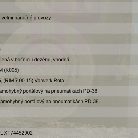
velmi náročné provozy
)
lená v bočnici i dezénu, vhodná
 (K005)
RIM 7.00-15) Vorwerk Rota
hybný portálový na pneumatikách PD-38.
ohybný portálový na pneumatikách PD-38.
L XT74452902