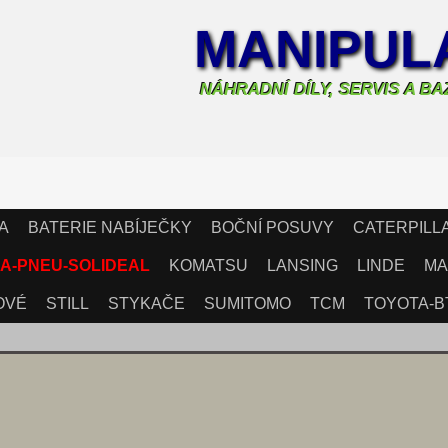
MANIPULA
NÁHRADNÍ DÍLY, SERVIS A B
A
BATERIE NABÍJEČKY
BOČNÍ POSUVY
CATERPILL
A-PNEU-SOLIDEAL
KOMATSU
LANSING
LINDE
MA
OVÉ
STILL
STYKAČE
SUMITOMO
TCM
TOYOTA-B