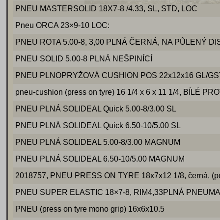
PNEU MASTERSOLID 18X7-8 /4.33, SL, STD, LOC
Pneu ORCA 23×9-10 LOC:
PNEU ROTA 5.00-8, 3,00 PLNÁ ČERNÁ, NA PŮLENÝ DI
PNEU SOLID 5.00-8 PLNÁ NEŠPINÍCÍ
PNEU PLNOPRYŽOVÁ CUSHION POS 22x12x16 GL/GS
pneu-cushion (press on tyre) 16 1/4 x 6 x 11 1/4, BÍLÉ 
PNEU PLNÁ SOLIDEAL Quick 5.00-8/3.00 SL
PNEU PLNÁ SOLIDEAL Quick 6.50-10/5.00 SL
PNEU PLNÁ SOLIDEAL 5.00-8/3.00 MAGNUM
PNEU PLNÁ SOLIDEAL 6.50-10/5.00 MAGNUM
2018757, PNEU PRESS ON TYRE 18x7x12 1/8, černá, (potře
PNEU SUPER ELASTIC 18×7-8, RIM4,33PLNÁ PNEUMA
PNEU (press on tyre mono grip) 16x6x10.5