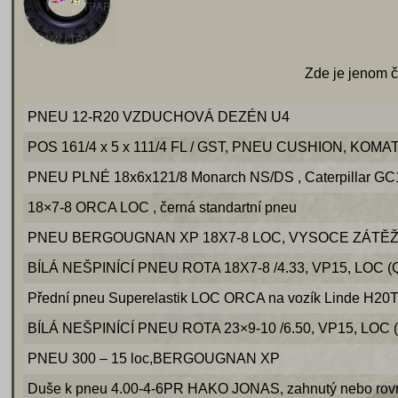
Zde je jenom č
PNEU 12-R20 VZDUCHOVÁ DEZÉN U4
POS 161/4 x 5 x 111/4 FL / GST, PNEU CUSHION, KOM
PNEU PLNÉ 18x6x121/8 Monarch NS/DS , Caterpillar GC
18×7-8 ORCA LOC , černá standartní pneu
PNEU BERGOUGNAN XP 18X7-8 LOC, VYSOCE ZÁTĚ
BÍLÁ NEŠPINÍCÍ PNEU ROTA 18X7-8 /4.33, VP15, LOC (
Přední pneu Superelastik LOC ORCA na vozík Linde H20
BÍLÁ NEŠPINÍCÍ PNEU ROTA 23×9-10 /6.50, VP15, LOC 
PNEU 300 – 15 loc,BERGOUGNAN XP
Duše k pneu 4.00-4-6PR HAKO JONAS, zahnutý nebo rovn