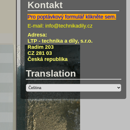
Kontakt
Pro poptávkový formulář klikněte sem.
E-mail:
info@technikadily.cz
Adresa:
LTP - technika a díly, s.r.o.
Radim 203
CZ 281 03
Česká republika
Translation