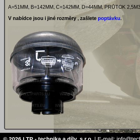
A=51MM, B=142MM, C=142MM, D=44MM, PRŮTOK 2,5M3/
V nabídce jsou i jiné rozměry , zašlete
poptávku
.
© 2026 LTP - technika a díly, s.r.o.
| E-mail: info@tec