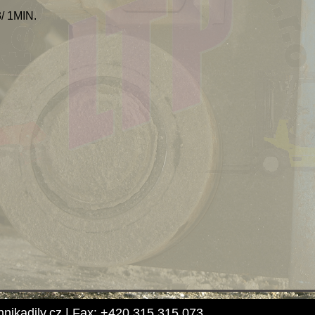
 1MIN.
hnikadily.cz | Fax: +420 315 315 073