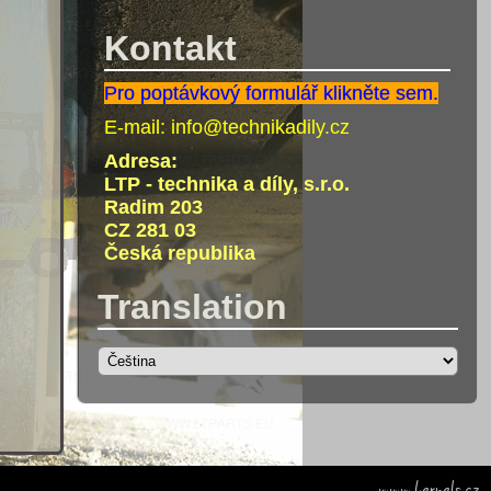
Kontakt
Pro poptávkový formulář klikněte sem.
E-mail:
info@technikadily.cz
Adresa:
LTP - technika a díly, s.r.o.
Radim 203
CZ 281 03
Česká republika
Translation
www.kernels.cz