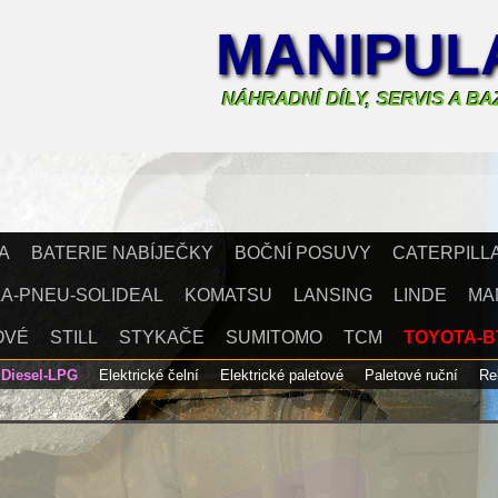
MANIPULA
NÁHRADNÍ DÍLY, SERVIS A B
A
BATERIE NABÍJEČKY
BOČNÍ POSUVY
CATERPILL
A-PNEU-SOLIDEAL
KOMATSU
LANSING
LINDE
MA
OVÉ
STILL
STYKAČE
SUMITOMO
TCM
TOYOTA-B
Diesel-LPG
Elektrické čelní
Elektrické paletové
Paletové ruční
R