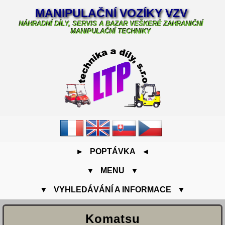
MANIPULAČNÍ VOZÍKY VZV
NÁHRADNÍ DÍLY, SERVIS A BAZAR VEŠKERÉ ZAHRANIČNÍ
MANIPULAČNÍ TECHNIKY
► POPTÁVKA ◄
▼ MENU ▼
▼ VYHLEDÁVÁNÍ A INFORMACE ▼
Komatsu