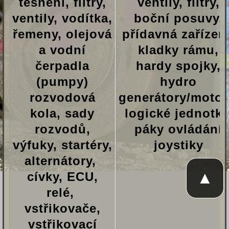
těsnění, filtry,
ventily, filtry,
ventily, vodítka,
boční posuvy,
řemeny, olejová
přídavná zařízení
a vodní
kladky rámu,
čerpadla
hardy spojky,
(pumpy)
hydro
rozvodová
generátory/motor
kola, sady
logické jednotky
rozvodů,
páky ovládání
výfuky, startéry,
joystiky
alternátory,
▲
cívky, ECU,
relé,
vstřikovače,
vstřikovací