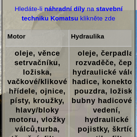
Hledáte-li
náhradní díly
na
stavební
techniku Komatsu
klikněte zde
Motor
Hydraulika
oleje, věnce
oleje, čerpadla,
setrvačníku,
rozvaděče, čepy
ložiska,
hydraulické válc
vačkové/klikové
hadice, konektor
hřídele, ojnice,
pouzdra, ložiska
písty, kroužky,
bubny hadicové
hlavy/bloky
vedení,
motoru, vložky
hydraulické
válců,turba,
pojistky, škrtící