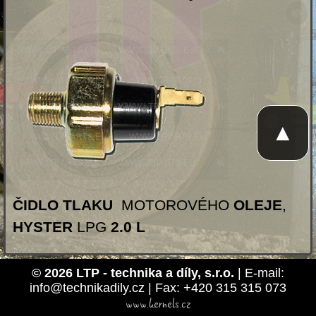
▲
ČIDLO TLAKU
MOTOROVÉHO
OLEJE
,
HYSTER
LPG
2.0 L
© 2026 LTP - technika a díly, s.r.o.
| E-mail:
info@technikadily.cz | Fax: +420 315 315 073
www.kernels.cz