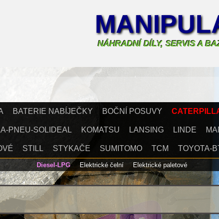
MANIPULA
NÁHRADNÍ DÍLY, SERVIS A B
A
BATERIE NABÍJEČKY
BOČNÍ POSUVY
CATERPILL
A-PNEU-SOLIDEAL
KOMATSU
LANSING
LINDE
MA
OVÉ
STILL
STYKAČE
SUMITOMO
TCM
TOYOTA-B
Diesel-LPG
Elektrické čelní
Elektrické paletové