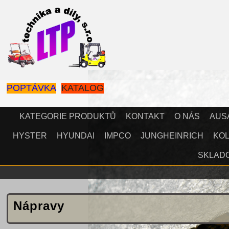
POPTÁVKA
KATALOG
KATEGORIE PRODUKTŮ
KONTAKT
O NÁS
AUS
HYSTER
HYUNDAI
IMPCO
JUNGHEINRICH
KOL
SKLAD
Nápravy