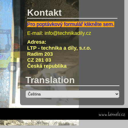
Kontakt
Pro poptávkový formulář klikněte sem.
E-mail:
info@technikadily.cz
Adresa:
LTP - technika a díly, s.r.o.
Radim 203
CZ 281 03
Česká republika
Translation
www.kernels.cz