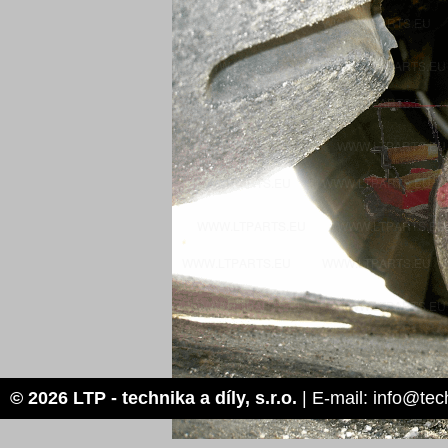
© 2026 LTP - technika a díly, s.r.o.
| E-mail: info@tec