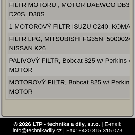
FILTR MOTORU , MOTOR DAEWOO DB33
D20S, D30S
1 MOTOROVÝ FILTR ISUZU C240, KOMAT
FILTR LPG, MITSUBISHI FG35N, 5000024
NISSAN K26
PALIVOVÝ FILTR, Bobcat 825 w/ Perkins 4
MOTOR
MOTOROVÝ FILTR, Bobcat 825 w/ Perkins 
MOTOR
© 2026 LTP - technika a díly, s.r.o.
| E-mail:
info@technikadily.cz | Fax: +420 315 315 073