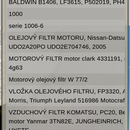
BALDWIN B1406, LF3615, P502019, PH43
1000
serie 1006-6
OLEJOVÝ FILTR MOTORU, Nissan-Datsun
UDO2A20PO UDO2E704746, 2005
MOTOROVÝ FILTR motor clark 4331191, mi
4g63
Motorový olejový filtr W 77/2
VLOŽKA OLEJOVÉHO FILTRU, FP3320, Aus
Morris, Triumph Leyland 516986 Motocraft
VZDUCHOVÝ FILTR KOMATSU, PC20, Benf
motor Yanmar 3TN82E, JUNGHEINRICH, Y