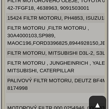
FILTR MOTOROVÉHO OLEJE, TOYOTA 02
42-7FGF18, 4638963, 9091503001
15424 FILTR MOTORU, PH4853, ISUZU132
FILTR MOTORU ,FILTR MOTORU ,
30A4000103,SP989,
MAOC196,FORD3396825,8944928150,JEY
FILTR MOTORU, MITSUBISHI D3L-2, S3L2
FILTR MOTORU , JUNGHEINRICH , YALE,
MITSUBISHI, CATERPILLAR
PALIVOVÝ FILTR MOTORU, DEUTZ BF4M
8174998
▲
MOTOROVÝ FILTR 000.0254946, 00098316