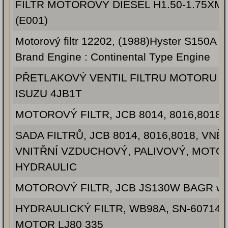
FILTR MOTOROVÝ DIESEL H1.50-1.75XM,
(E001)
Motorový filtr 12202, (1988)Hyster S150A
Brand Engine : Continental Type Engine
PŘETLAKOVÝ VENTIL FILTRU MOTORU (P
ISUZU 4JB1T
MOTOROVÝ FILTR, JCB 8014, 8016,8018,
SADA FILTRŮ, JCB 8014, 8016,8018, VNĚJ
VNITŘNÍ VZDUCHOVÝ, PALIVOVÝ, MOTO
HYDRAULIC
MOTOROVÝ FILTR, JCB JS130W BAGR w
HYDRAULICKÝ FILTR, WB98A, SN-607144
MOTOR LJ80 335