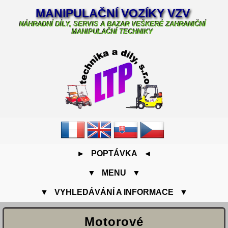
MANIPULAČNÍ VOZÍKY VZV
NÁHRADNÍ DÍLY, SERVIS A BAZAR VEŠKERÉ ZAHRANIČNÍ
MANIPULAČNÍ TECHNIKY
► POPTÁVKA ◄
▼ MENU ▼
▼ VYHLEDÁVÁNÍ A INFORMACE ▼
Motorové