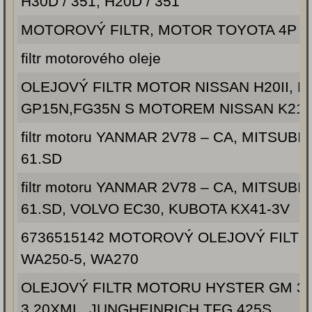
H30D / 351, H20D / 351
MOTOROVÝ FILTR, MOTOR TOYOTA 4P
filtr motorového oleje
OLEJOVÝ FILTR MOTOR NISSAN H20II, H
GP15N,FG35N S MOTOREM NISSAN K21, 
filtr motoru YANMAR 2V78 – CA, MITSUBIS
61.SD
filtr motoru YANMAR 2V78 – CA, MITSUBIS
61.SD, VOLVO EC30, KUBOTA KX41-3V
6736515142 MOTOROVÝ OLEJOVÝ FILT
WA250-5, WA270
OLEJOVÝ FILTR MOTORU HYSTER GM 3.
3.20XML, JUNGHEINRICH TFG 425S,