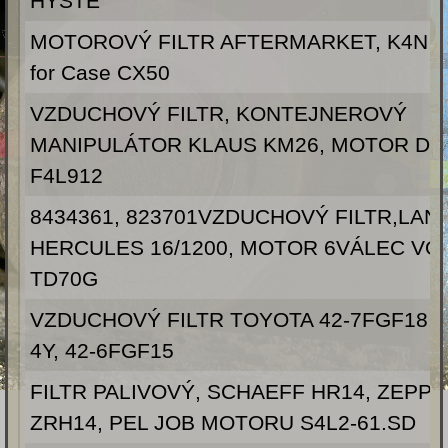
HYSTE
MOTOROVÝ FILTR AFTERMARKET, K4N 
for Case CX50
VZDUCHOVÝ FILTR, KONTEJNEROVÝ
MANIPULÁTOR KLAUS KM26, MOTOR DE
F4L912
8434361, 823701VZDUCHOVÝ FILTR,LAN
HERCULES 16/1200, MOTOR 6VÁLEC VO
TD70G
VZDUCHOVÝ FILTR TOYOTA 42-7FGF18, t
4Y, 42-6FGF15
FILTR PALIVOVÝ, SCHAEFF HR14, ZEPPE
ZRH14, PEL JOB MOTORU S4L2-61.SD