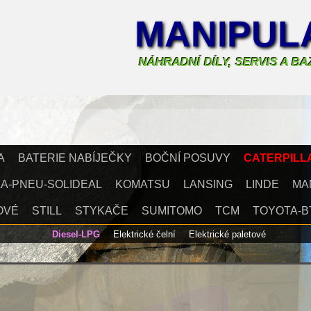
MANIPULA
NÁHRADNÍ DÍLY, SERVIS A B
A
BATERIE NABÍJEČKY
BOČNÍ POSUVY
CATERPILL
A-PNEU-SOLIDEAL
KOMATSU
LANSING
LINDE
MA
OVÉ
STILL
STYKAČE
SUMITOMO
TCM
TOYOTA-B
Diesel-LPG
Elektrické čelní
Elektrické paletové