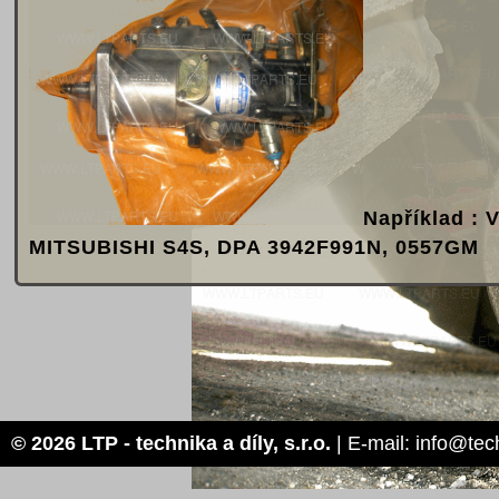
Například 
MITSUBISHI S4S, DPA 3942F991N, 0557GM
© 2026 LTP - technika a díly, s.r.o.
| E-mail: info@tec