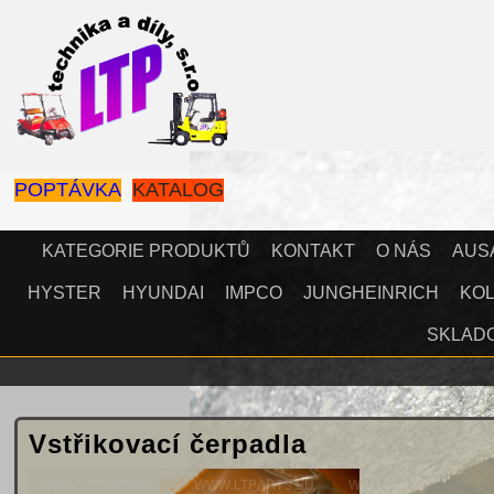
POPTÁVKA
KATALOG
KATEGORIE PRODUKTŮ
KONTAKT
O NÁS
AUS
HYSTER
HYUNDAI
IMPCO
JUNGHEINRICH
KOL
SKLAD
Vstřikovací čerpadla