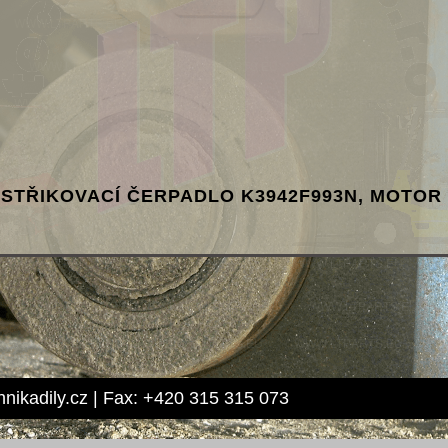
: VSTŘIKOVACÍ ČERPADLO K3942F993N, MOTOR
hnikadily.cz | Fax: +420 315 315 073