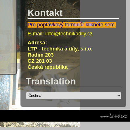
Kontakt
Pro poptávkový formulář klikněte sem.
E-mail:
info@technikadily.cz
Adresa:
LTP - technika a díly, s.r.o.
Radim 203
CZ 281 03
Česká republika
Translation
www.kernels.cz