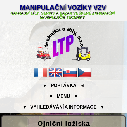
MANIPULAČNÍ VOZÍKY VZV
NÁHRADNÍ DÍLY, SERVIS A BAZAR VEŠKERÉ ZAHRANIČNÍ
MANIPULAČNÍ TECHNIKY
► POPTÁVKA ◄
▼ MENU ▼
▼ VYHLEDÁVÁNÍ A INFORMACE ▼
Ojniční ložiska