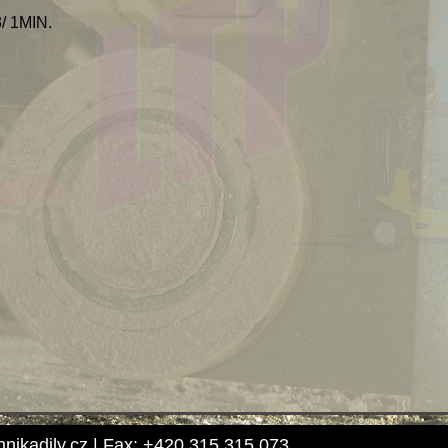
 1MIN.
hnikadily.cz | Fax: +420 315 315 073