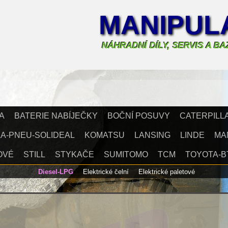
MANIPULA
NÁHRADNÍ DÍLY, SERVIS A B
A
BATERIE NABÍJEČKY
BOČNÍ POSUVY
CATERPILL
A-PNEU-SOLIDEAL
KOMATSU
LANSING
LINDE
MA
OVÉ
STILL
STYKAČE
SUMITOMO
TCM
TOYOTA-B
Diesel-LPG
Elektrické čelní
Elektrické paletové