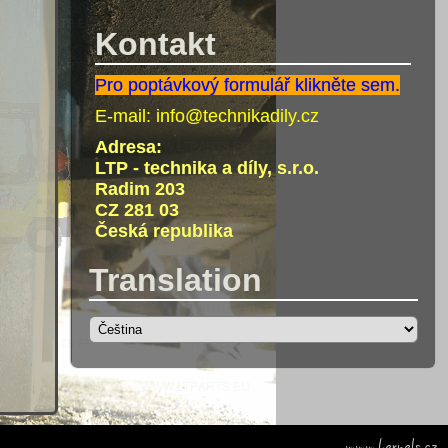
Kontakt
Pro poptávkový formulář klikněte sem.
E-mail:
info@technikadily.cz
Adresa:
LTP - technika a díly, s.r.o.
Radim 203
CZ 281 03
Česká republika
Translation
www.kernels.cz