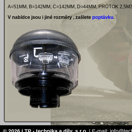
A=51MM, B=142MM, C=142MM, D=44MM, PRŮTOK 2,5M3/
V nabídce jsou i jiné rozměry , zašlete
poptávku
.
© 2026 LTP - technika a díly, s.r.o.
| E-mail: info@tec