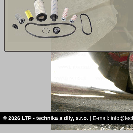
© 2026 LTP - technika a díly, s.r.o.
| E-mail: info@tec