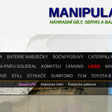
MANIPULA
NÁHRADNÍ DÍLY, SERVIS A B
A
BATERIE NABÍJEČKY
BOČNÍ POSUVY
CATERPILL
A-PNEU-SOLIDEAL
KOMATSU
LANSING
LINDE
MA
OVÉ
STILL
STYKAČE
SUMITOMO
TCM
TOYOTA-B
Diesel-LPG
Elektrické čelní
Elektrické paletové