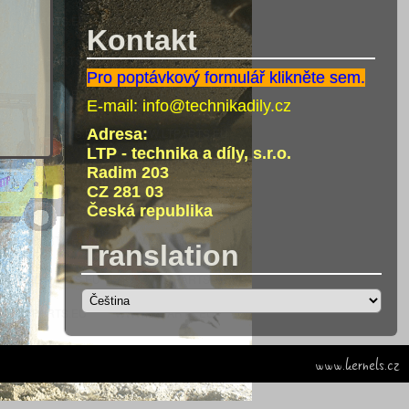
Kontakt
Pro poptávkový formulář klikněte sem.
E-mail:
info@technikadily.cz
Adresa:
LTP - technika a díly, s.r.o.
Radim 203
CZ 281 03
Česká republika
Translation
www.kernels.cz