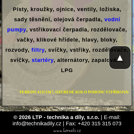
Písty, kroužky, ojnice, ventily, ložiska,
sady těsnění, olejová čerpadla,
vodní
pumpy
, vstřikovací čerpadla, rozdělovače,
vačky, klikové hřídele, hlavy, bloky,
rozvody,
filtry
, svíčky, vstřiky, rozdělovače,
▲
svíčky,
startéry
, alternátory, zapalování,
LPG
PERKINS 41115367, OZUBENÉ KOLO POHONU VSTŘIKOVACÍHO ČERPADLA,
© 2026 LTP - technika a díly, s.r.o.
| E-mail:
info@technikadily.cz | Fax: +420 315 315 073
www.kernels.cz