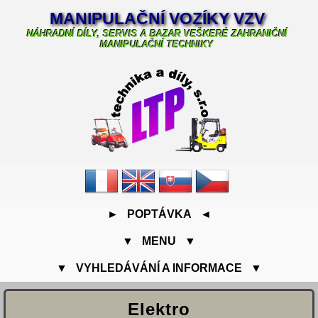
MANIPULAČNÍ VOZÍKY VZV
NÁHRADNÍ DÍLY, SERVIS A BAZAR VEŠKERÉ ZAHRANIČNÍ
MANIPULAČNÍ TECHNIKY
► POPTÁVKA ◄
▼ MENU ▼
▼ VYHLEDÁVÁNÍ A INFORMACE ▼
Elektro