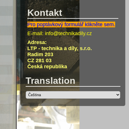
Kontakt
Pro poptávkový formulář klikněte sem.
E-mail:
info@technikadily.cz
Adresa:
LTP - technika a díly, s.r.o.
Radim 203
CZ 281 03
Česká republika
Translation