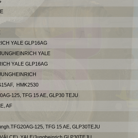
G
LE
E
ICH YALE GLP16AG
JUNGHEINRICH YALE
RICH YALE GLP16AG
 JUNGHEINRICH
G15AF, HMK2530
0AG-125, TFG 15 AE, GLP30 TEJU
E, AF
ngh.TFG20AG-125, TFG 15 AE, GLP30TEJU
LCE), YALE/Jungheinrich GLP30TEJU