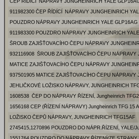
ČEP ŘÍDÍCÍ NÁPRAVY JUNGHEINRICH YALE GLP16A
911982300 ČEP ŘÍDÍCÍ NÁPRAVY JUNGHEINRICH YA
POUZDRO NÁPRAVY JUNGHEINRICH YALE GLP16AG
911983300 POUZDRO NÁPRAVY JUNGHEINRICH YAL
ŠROUB ZAJIŠŤOVACÍHO ČEPU NÁPRAVY JUNGHEINR
932116908 ŠROUB ZAJIŠŤOVACÍHO ČEPU NÁPRAVY 
MATICE ZAJIŠŤOVACÍHO ČEPU NÁPRAVY JUNGHEIN
937501905 MATICE ZAJIŠŤOVACÍHO ČEPU NÁPRAVY
JEHLIČKOVÉ LOŽISKO NÁPRAVY, JUNGHEINRICH TF
1608538 ČEP DO NÁPRAVY ŘÍZENÍ, Jungheinrich TFG2
1656168 CEP (ŘÍZENÍ NÁPRAVY) Jungheinrich TFG 15 A
LOŽISKO ČEPŮ NÁPRAVY, JUNGHEINRICH TFG15AF
2745415,1270896 POUZDRO DO NÁPR.ŘÍZENÍ, YALE/Ju
1551764 POUZDRO DO NÁPRAVY ŘÍZENÍ(ZE STRANY VÁ