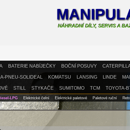
MANIPULA
NÁHRADNÍ DÍLY, SERVIS A B
A
BATERIE NABÍJEČKY
BOČNÍ POSUVY
CATERPILL
A-PNEU-SOLIDEAL
KOMATSU
LANSING
LINDE
MA
OVÉ
STILL
STYKAČE
SUMITOMO
TCM
TOYOTA-B
Diesel-LPG
Elektrické čelní
Elektrické paletové
Paletové ruční
Ret